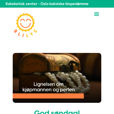
Kateketisk senter - Oslo katolske bispedømme
God søndag!