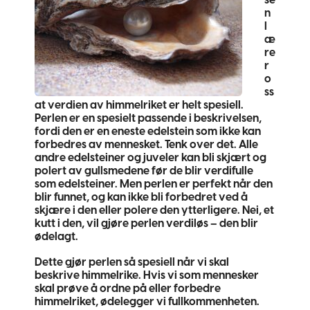
n
l
æ
re
r
o
ss
at verdien av himmelriket er helt spesiell.
Perlen er en spesielt passende i beskrivelsen,
fordi den er en eneste edelstein som ikke kan
forbedres av mennesket. Tenk over det. Alle
andre edelsteiner og juveler kan bli skjært og
polert av gullsmedene før de blir verdifulle
som edelsteiner. Men perlen er perfekt når den
blir funnet, og kan ikke bli forbedret ved å
skjære i den eller polere den ytterligere. Nei, et
kutt i den, vil gjøre perlen verdiløs – den blir
ødelagt.
Dette gjør perlen så spesiell når vi skal
beskrive himmelrike. Hvis vi som mennesker
skal prøve å ordne på eller forbedre
himmelriket, ødelegger vi fullkommenheten.