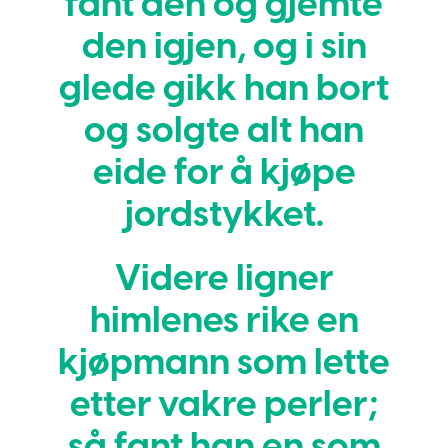
fant den og gjemte
den igjen, og i sin
glede gikk han bort
og solgte alt han
eide for å kjøpe
jordstykket.
Videre ligner
himlenes rike en
kjøpmann som lette
etter vakre perler;
så fant han en som