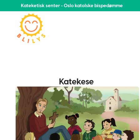
Kateketisk senter - Oslo katolske bispedømme
Katekese