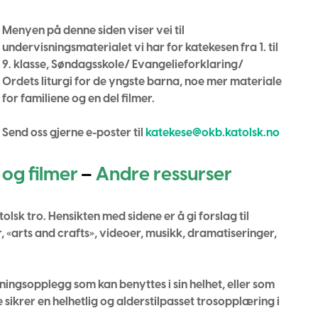
Menyen på denne siden viser vei til
undervisningsmaterialet vi har for katekesen fra 1. til
9. klasse, Søndagsskole/ Evangelieforklaring/
Ordets liturgi for de yngste barna, noe mer materiale
for familiene og en del filmer.
Send oss gjerne e-poster til
katekese@okb.katolsk.no
 og filmer
–
Andre ressurser
olsk tro. Hensikten med sidene er å gi forslag til
, «arts and crafts», videoer, musikk, dramatiseringer,
sningsopplegg som kan benyttes i sin helhet, eller som
ikrer en helhetlig og alderstilpasset trosopplæring i