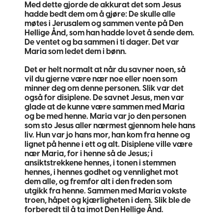
Med dette gjorde de akkurat det som Jesus
hadde bedt dem om å gjøre: De skulle alle
møtes i Jerusalem og sammen vente på Den
Hellige Ånd, som han hadde lovet å sende dem.
De ventet og ba sammen i ti dager. Det var
Maria som ledet dem i bønn.
Det er helt normalt at når du savner noen, så
vil du gjerne være nær noe eller noen som
minner deg om denne personen. Slik var det
også for disiplene. De savnet Jesus, men var
glade at de kunne være sammen med Maria
og be med henne. Maria var jo den personen
som sto Jesus aller nærmest gjennom hele hans
liv. Hun var jo hans mor, han kom fra henne og
lignet på henne i ett og alt. Disiplene ville være
nær Maria, for i henne så de Jesus; i
ansiktstrekkene hennes, i tonen i stemmen
hennes, i hennes godhet og vennlighet mot
dem alle, og fremfor alt i den freden som
utgikk fra henne. Sammen med Maria vokste
troen, håpet og kjærligheten i dem. Slik ble de
forberedt til å ta imot Den Hellige Ånd.