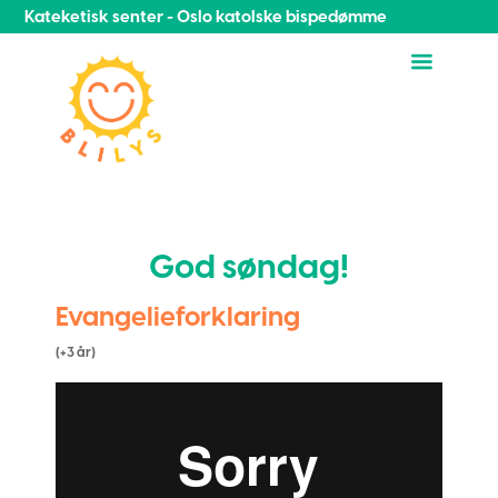
Kateketisk senter - Oslo katolske bispedømme
God søndag!
Evangelieforklaring
(+3 år)