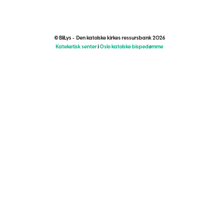
© BliLys - Den katolske kirkes ressursbank 2026
Kateketisk senter
i
Oslo katolske bispedømme