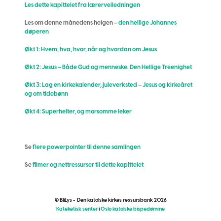
Les dette kapittelet fra lærerveiledningen
Les om denne månedens helgen –
den hellige Johannes
døperen
Økt 1: Hvem, hva, hvor, når og hvordan om Jesus
Økt 2: Jesus – Både Gud og menneske. Den Hellige Treenighet
Økt 3:
Lag en kirkekalender, juleverksted
–
Jesus og kirkeåret
og om tidebønn
Økt 4: Superhelter, og morsomme leker
Se
flere powerpointer til denne samlingen
Se
filmer og nettressurser til dette kapittelet
© BliLys - Den katolske kirkes ressursbank 2026
Kateketisk senter
i
Oslo katolske bispedømme