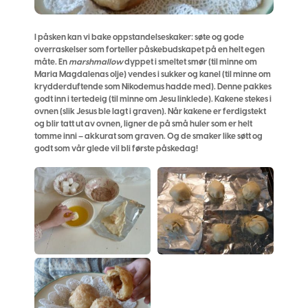
I påsken kan vi bake oppstandelseskaker: søte og gode
overraskelser som forteller påskebudskapet på en helt egen
måte. En
marshmallow
dyppet i smeltet smør (til minne om
Maria Magdalenas olje) vendes i sukker og kanel (til minne om
krydderduftende som Nikodemus hadde med). Denne pakkes
godt inn i tertedeig (til minne om Jesu linklede). Kakene stekes i
ovnen (slik Jesus ble lagt i graven). Når kakene er ferdigstekt
og blir tatt ut av ovnen, ligner de på små huler som er helt
tomme inni – akkurat som graven. Og de smaker like søtt og
godt som vår glede vil bli første påskedag!