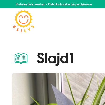
Kateketisk senter - Oslo katolske bispedømme
Slajd1