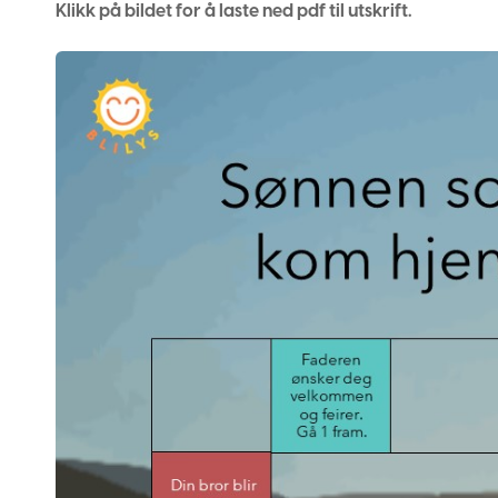
Klikk på bildet for å laste ned pdf til utskrift.