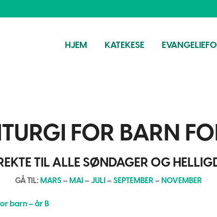
HJEM
KATEKESE
EVANGELIEF
ITURGI FOR BARN FO
REKTE TIL ALLE SØNDAGER OG HELLI
GÅ TIL:
MARS
–
MAI
–
JULI
–
SEPTEMBER
–
NOVEMBER
for barn – år B