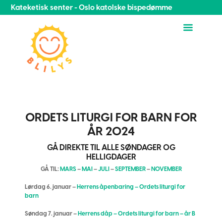
Kateketisk senter - Oslo katolske bispedømme
ORDETS LITURGI FOR BARN FOR
ÅR 2024
GÅ DIREKTE TIL ALLE SØNDAGER OG
HELLIGDAGER
GÅ TIL:
MARS
–
MAI
–
JULI
–
SEPTEMBER
–
NOVEMBER
Lørdag 6. januar –
Herrens åpenbaring – Ordets liturgi for
barn
Søndag 7. januar –
Herrens dåp – Ordets liturgi for barn – år B